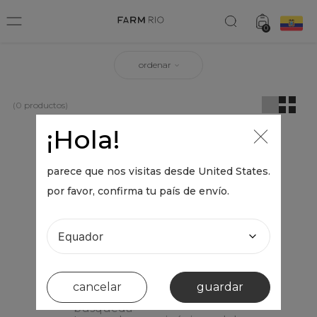
0
ordenar
0
productos
¡Hola!
OOPS!
parece que nos visitas desde
United States
.
por favor, confirma tu país de envío.
No se encontró ningún producto
¿Qué debo hacer?
Comprueba los términos
ingresados
Intenta utilizar una sola palabra
cancelar
guardar
Utiliza términos genéricos en la
búsqueda