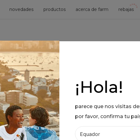
novedades
productos
acerca de farm
rebajas
No se encontró ningún producto
¿Qué debo hacer?
¡Hola!
S!
Comprueba los términos ingre
Intenta utilizar una sola palabr
Utiliza términos genéricos en 
parece que nos visitas d
Intenta buscar sinónimos del 
por favor, confirma tu paí