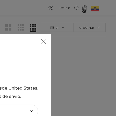
entrar
0
filtrar
ordernar
sados
a
la búsqueda
esde
United States
.
término deseado
s de envío.