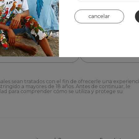
cancelar
ales sean tratados con el fin de ofrecerle una experienc
stringido a mayores de 18 años. Antes de continuar, le
dad
para comprender cómo se utiliza y protege su