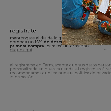
registrate
manténgase al día de lo que ocurre aquí y
obtenga un
15% de descuento en su
primera compra
. para más información
clique aqui
.
al registrarse en Farm, acepta que sus datos person
personalizada en nuestra tienda. el registro está re
recomendamos que lea nuestra
política de privaci
información.