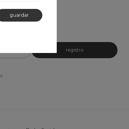
guardar
registro
ia