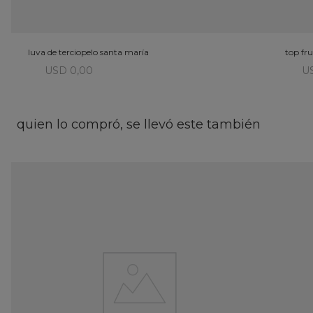
luva de terciopelo santa maría
top fru
USD 0,00
U
quien lo compró, se llevó este también