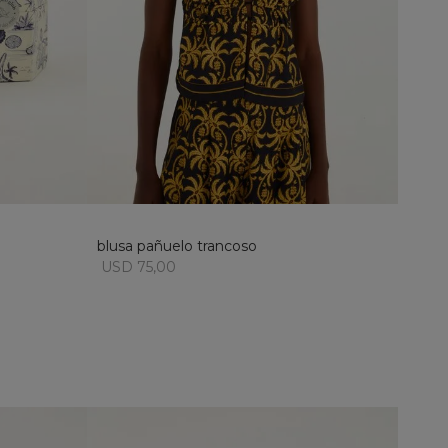
M
L
XL
añadir al carrito
blusa pañuelo trancoso
USD 75,00