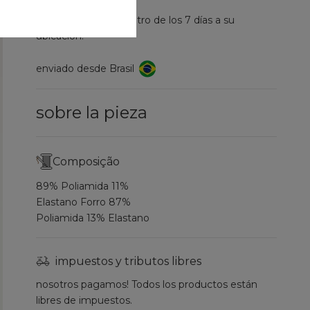
entrega prevista dentro de los 7 días a su
ubicación.
enviado desde Brasil
sobre la pieza
Composição
89% Poliamida 11%
Elastano Forro 87%
Poliamida 13% Elastano
impuestos y tributos libres
nosotros pagamos! Todos los productos están
libres de impuestos.