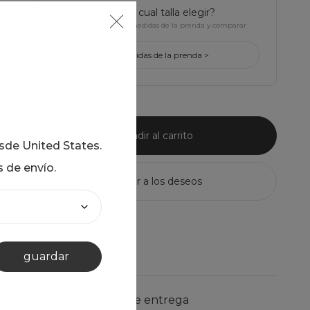
¿tienes dudas de cual talla elegir?
Haz click para ver Las medidas de la prenda y comparar
con la tuya
ver medidas de la prenda >
añadir al carrito
esde
United States
.
s de envío.
guardar
información de entrega