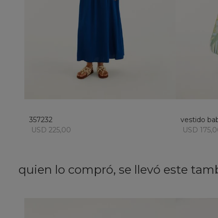
M
añadir al carrito
357232
vestido ba
USD 225,00
USD 175,0
quien lo compró, se llevó este tam