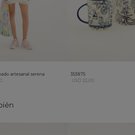
L
U
añadir al carrito
añadir al carrito
bado artesanal serena
353875
0
USD 22,00
bién