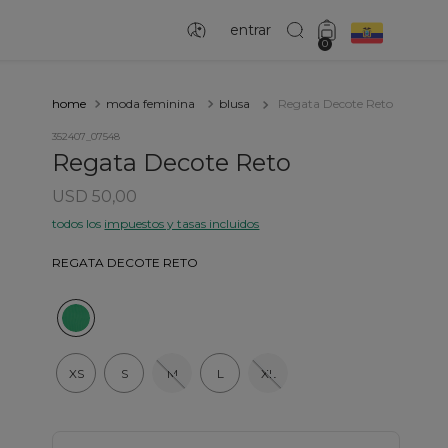
entrar
0
moda feminina
blusa
Regata Decote Reto
352407_07548
Regata Decote Reto
USD 50,00
todos los
impuestos y tasas incluidos
REGATA DECOTE RETO
XS
S
M
L
XL