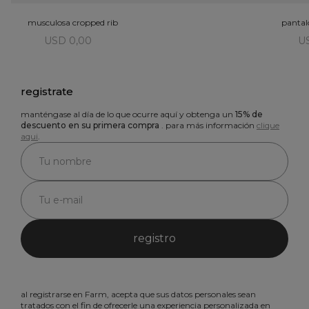
musculosa cropped rib
pantal
USD 0,00
U
registrate
manténgase al día de lo que ocurre aquí y obtenga un
15% de
descuento en su primera compra
. para más información
clique
aqui
.
registro
al registrarse en Farm, acepta que sus datos personales sean
tratados con el fin de ofrecerle una experiencia personalizada en