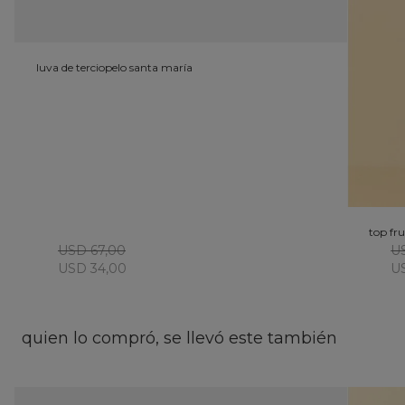
luva de terciopelo santa maría
top fru
USD 67,00
U
USD 34,00
U
quien lo compró, se llevó este también